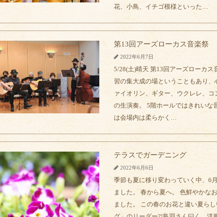
花、小鳥、イチゴ模様といった…
第13回アーズローカス音楽祭
2022年6月7日
5/28(土)晴天 第13回アーズロー
習の集大成の場ということもあり、
ァイオリン、ギター、ウクレレ、コ
の生演奏。 5階ホールではきれいな
は会場内は柔らかく…
テラスでガーデニング
2022年6月6日
季節も夏に移り変わっていく中、6
ました。 春から夏へ。 色鮮やかな
ました。 この春のお花と違い夏らし
グ」のリーダー?!鳥羽さん曰く、