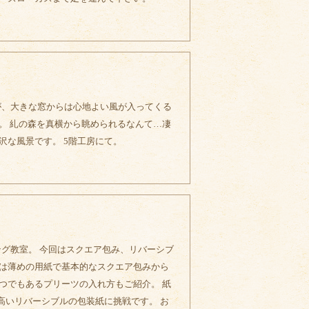
が、大きな窓からは心地よい風が入ってくる
。 糺の森を真横から眺められるなんて…凄
沢な風景です。 5階工房にて。
ング教室。 今回はスクエア包み、リバーシブ
めは薄めの用紙で基本的なスクエア包みから
つでもあるプリーツの入れ方もご紹介。 紙
高いリバーシブルの包装紙に挑戦です。 お