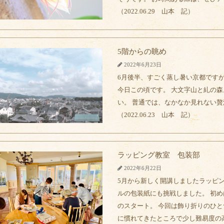
（2022.06.29 山本 記）
5階からの眺め
2022年6月23日
6月後半、すごく蒸し暑い京都です
今日この頃です。 大文字山と糺の森
い。 普通では、なかなか見れない贅
（2022.06.23 山本 記）
ラッピング教室 包装部
2022年6月22日
5月から新しく開講しましたラッピ
ルの包装紙にも挑戦しました。 初
のスタート。 今回は飾り折りのひと
に慣れてきたところで少し難易度の