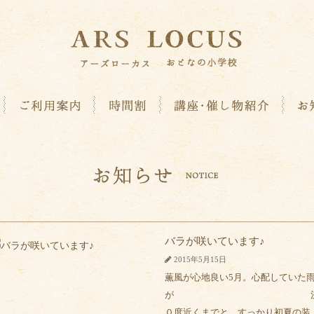
バラが咲いています♪
2015年5月15日
薫風が心地良い5月。心配していた
が 決行されましたね
０度近くまでと、す