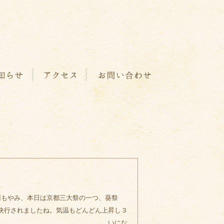
雨もやみ、本日は京都三大祭の一つ、葵祭
。気温もどんどん上昇し３
っかり初夏の装 いにな