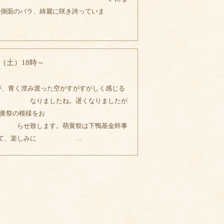
東側面のバラ、綺麗に咲き誇っていま
（土）18時～
が、青く澄み渡った空がすがすがしく感じる
たね。遅くなりましたが
萌黄祭の模様をお
。萌黄祭は下鴨基金幹事
とあって、楽しみに …