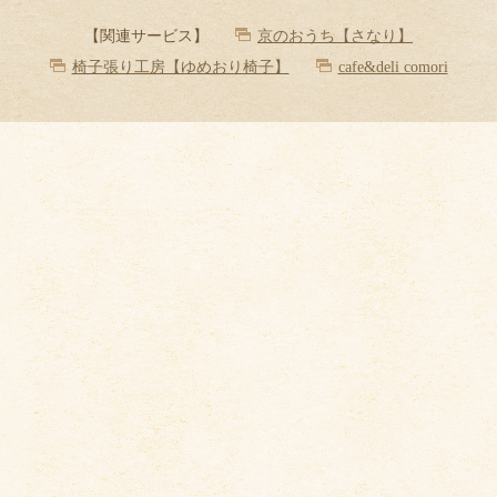
【関連サービス】
京のおうち【さなり】
椅子張り工房【ゆめおり椅子】
cafe&deli comori