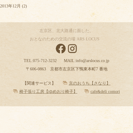
2013年12月
(2)
左京区、北大路通に面した、
おとなのための交流の場 ARS LOCUS
TEL:
075-712-3232
MAIL:
info@arslocus.co.jp
〒606-0863 京都市左京区下鴨東本町7 番地
【関連サービス】
京のおうち【さなり】
椅子張り工房【ゆめおり椅子】
cafe&deli comori