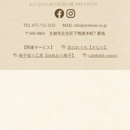
おとなのための交流の場 ARS LOCUS
TEL:
075-712-3232
MAIL:
info@arslocus.co.jp
〒606-0863 京都市左京区下鴨東本町7 番地
【関連サービス】
京のおうち【さなり】
椅子張り工房【ゆめおり椅子】
cafe&deli comori