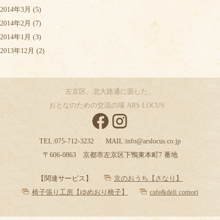
2014年3月
(5)
2014年2月
(7)
2014年1月
(3)
2013年12月
(2)
左京区、北大路通に面した、
おとなのための交流の場 ARS LOCUS
TEL:
075-712-3232
MAIL:
info@arslocus.co.jp
〒606-0863 京都市左京区下鴨東本町7 番地
【関連サービス】
京のおうち【さなり】
椅子張り工房【ゆめおり椅子】
cafe&deli comori