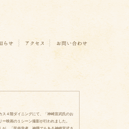
カス４階ダイニングにて、「神崎宣武氏のお
リー映画の１シーン撮影が行われました。
んが、「民俗学者、神職でもある神崎宣武さ