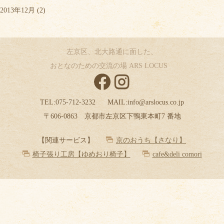
2013年12月
(2)
左京区、北大路通に面した、
おとなのための交流の場 ARS LOCUS
TEL:
075-712-3232
MAIL:
info@arslocus.co.jp
〒606-0863 京都市左京区下鴨東本町7 番地
【関連サービス】
京のおうち【さなり】
椅子張り工房【ゆめおり椅子】
cafe&deli comori