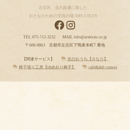
左京区、北大路通に面した、
おとなのための交流の場 ARS LOCUS
TEL:
075-712-3232
MAIL:
info@arslocus.co.jp
〒606-0863 京都市左京区下鴨東本町7 番地
【関連サービス】
京のおうち【さなり】
椅子張り工房【ゆめおり椅子】
cafe&deli comori