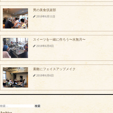
男の美食倶楽部
2018年6月11日
スイーツを一緒に作ろう〜水無月〜
2018年6月8日
素敵にフェイスアップメイク
2018年6月6日
検
索:
Archive