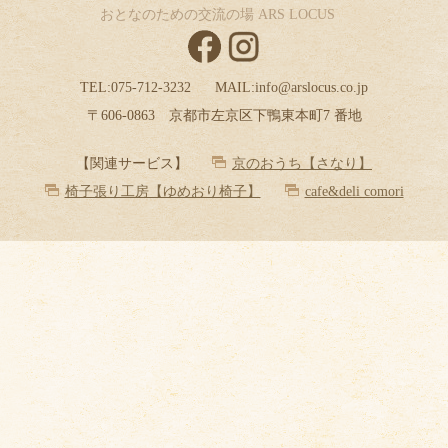
おとなのための交流の場 ARS LOCUS
TEL:
075-712-3232
MAIL:
info@arslocus.co.jp
〒606-0863 京都市左京区下鴨東本町7 番地
【関連サービス】
京のおうち【さなり】
椅子張り工房【ゆめおり椅子】
cafe&deli comori