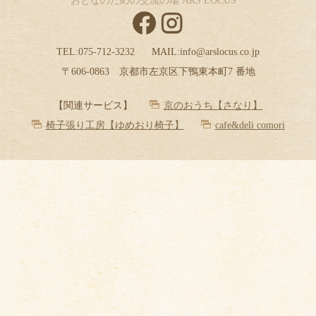
おとなのための交流の場 ARS LOCUS
TEL:
075-712-3232
MAIL:
info@arslocus.co.jp
〒606-0863 京都市左京区下鴨東本町7 番地
【関連サービス】
京のおうち【さなり】
椅子張り工房【ゆめおり椅子】
cafe&deli comori