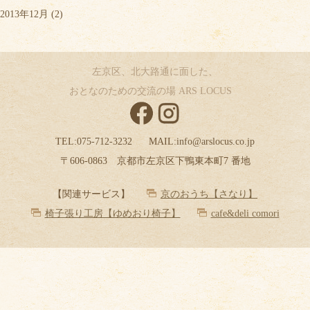
2013年12月
(2)
左京区、北大路通に面した、
おとなのための交流の場 ARS LOCUS
TEL:
075-712-3232
MAIL:
info@arslocus.co.jp
〒606-0863 京都市左京区下鴨東本町7 番地
【関連サービス】
京のおうち【さなり】
椅子張り工房【ゆめおり椅子】
cafe&deli comori