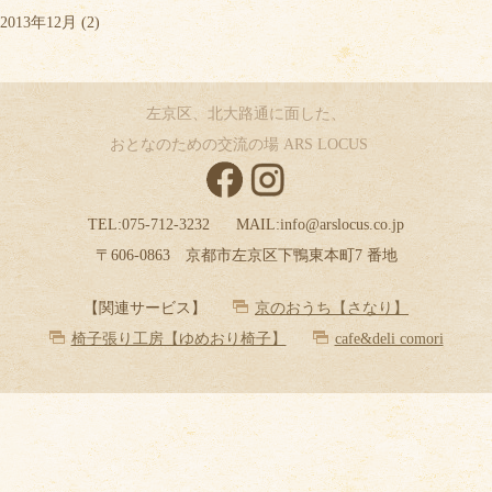
2013年12月
(2)
左京区、北大路通に面した、
おとなのための交流の場 ARS LOCUS
TEL:
075-712-3232
MAIL:
info@arslocus.co.jp
〒606-0863 京都市左京区下鴨東本町7 番地
【関連サービス】
京のおうち【さなり】
椅子張り工房【ゆめおり椅子】
cafe&deli comori