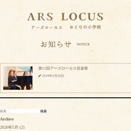
第11回アーズローカス音楽祭
2019年5月26日
検
索:
Archive
2026年5月
(2)