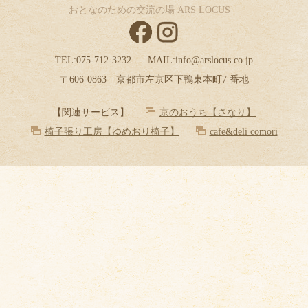
おとなのための交流の場 ARS LOCUS
TEL:
075-712-3232
MAIL:
info@arslocus.co.jp
〒606-0863 京都市左京区下鴨東本町7 番地
【関連サービス】
京のおうち【さなり】
椅子張り工房【ゆめおり椅子】
cafe&deli comori