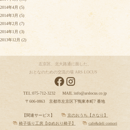
2014年4月
(5)
2014年3月
(5)
2014年2月
(7)
2014年1月
(3)
2013年12月
(2)
左京区、北大路通に面した、
おとなのための交流の場 ARS LOCUS
TEL:
075-712-3232
MAIL:
info@arslocus.co.jp
〒606-0863 京都市左京区下鴨東本町7 番地
【関連サービス】
京のおうち【さなり】
椅子張り工房【ゆめおり椅子】
cafe&deli comori