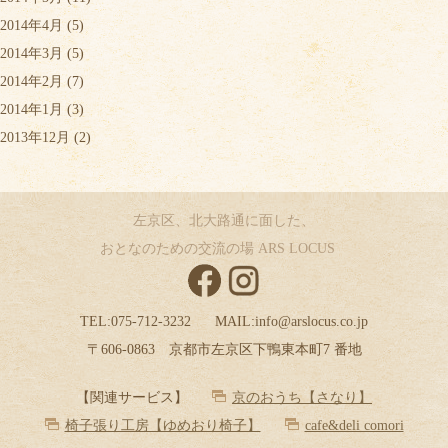
2014年4月
(5)
2014年3月
(5)
2014年2月
(7)
2014年1月
(3)
2013年12月
(2)
左京区、北大路通に面した、
おとなのための交流の場 ARS LOCUS
TEL:
075-712-3232
MAIL:
info@arslocus.co.jp
〒606-0863 京都市左京区下鴨東本町7 番地
【関連サービス】
京のおうち【さなり】
椅子張り工房【ゆめおり椅子】
cafe&deli comori