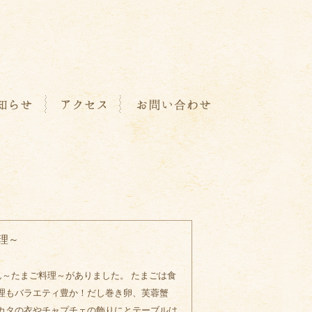
理～
ん～たまご料理～がありました。 たまごは食
理もバラエティ豊か！だし巻き卵、芙蓉蟹
カタの衣やチャプチェの飾りにとテーブルは