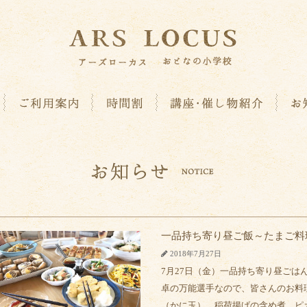
一品持ち寄り昼ご飯～たまご料
2018年7月27日
7月27日（金）一品持ち寄り昼ごは
卓の万能選手なので、皆さんのお料
（かに玉）、稲荷揚げの含め煮、ピ