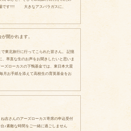
です!!!! 大きなアスパラガスに、
会が開かれます。
）まで東北旅行に行ってこられた皆さん。 記憶
に、率直な生のお声をお聞きしたいと思いま
0～ アーズローカスの下鴨基金では、東日本大震
 毎月お手紙を添えて高校生の育英基金をお
。
よね吉さんのアーズローカス寄席の申込受付
舞台♪素敵な時間をご一緒に過ごしません