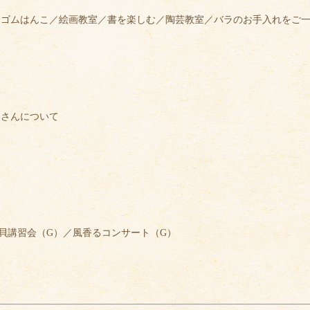
しゴムはんこ／絵画教室／書を楽しむ／陶芸教室／バラのお手入れをご
トさんについて
貝講習会（G）／風香るコンサート（G）