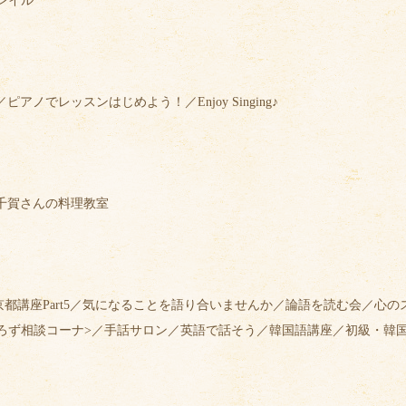
トレイル
ノでレッスンはじめよう！／Enjoy Singing♪
千賀さんの料理教室
京都講座Part5／気になることを語り合いませんか／論語を読む会／心
ろず相談コーナ>／手話サロン／英語で話そう／韓国語講座／初級・韓