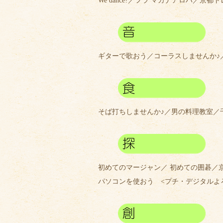
We dance?／フラ マカナアロハ／京都
ギターで歌おう／コーラスしませんか♪／ピア
そば打ちしませんか♪／男の料理教室／
初めてのマージャン／ 初めての囲碁／
パソコンを使おう <プチ・デジタルよ