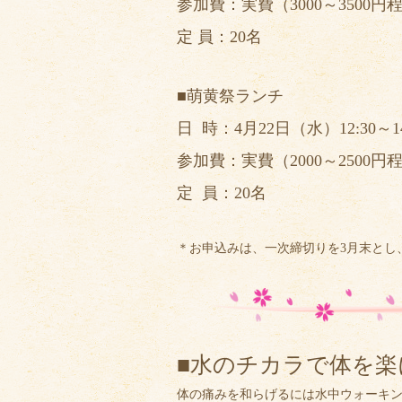
参加費：実費（3000～3500円
定 員：20名
■萌黄祭ランチ
日 時：4月22日（水）12:30～14
参加費：実費（2000～2500円
定 員：20名
＊お申込みは、一次締切りを3月末とし
■水のチカラで体を
体の痛みを和らげるには水中ウォーキ