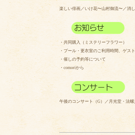
楽しい俳画／いけ花〜山村御流〜／消
・共同購入（ミステリーフラワー）
・プール・更衣室のご利用時間、ゲス
・催しの予約等について
・comoriから
午後のコンサート（G）／月光堂・法螺