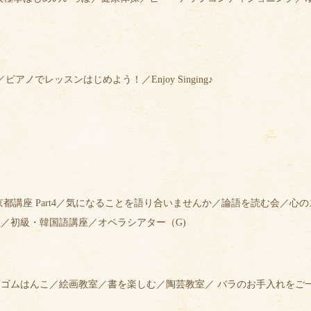
ノでレッスンはじめよう！／Enjoy Singing♪
都講座 Part4／気になることを語り合いませんか／論語を読む会／心
／初級・韓国語講座／オペラシアター（G)
ゴムはんこ／絵画教室／書を楽しむ／陶芸教室／ バラのお手入れをご