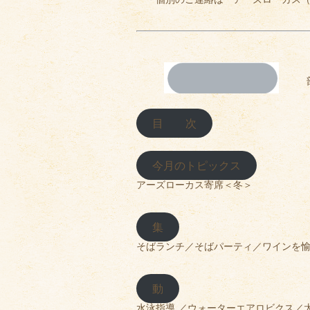
目
次
今月のトピックス
アーズローカス寄席＜冬＞
集
そばランチ／そばパーティ／ワインを愉しむ会
動
水泳指導 ／ウォーターエアロビクス／