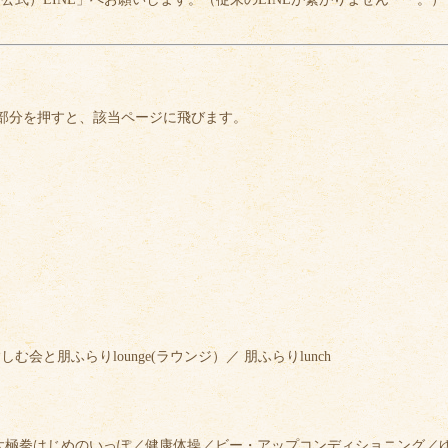
部分を押すと、該当ページに飛びます。
と朋ふらりlounge(ラウンジ）／ 朋ふらりlunch
太極拳はじめのいっぽ／健康体操／ビー・アップコンディショニング／