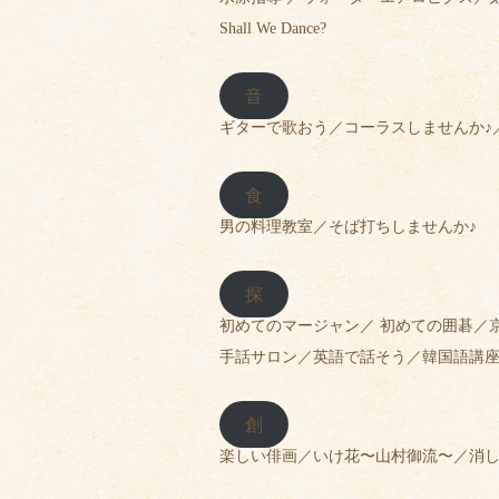
Shall We Dance?
音
ギターで歌おう／コーラスしませんか♪／ピア
食
男の料理教室／そば打ちしませんか♪
探
初めてのマージャン／ 初めての囲碁／京
手話サロン／英語で話そう／韓国語講座
創
楽しい俳画／いけ花〜山村御流〜／消し