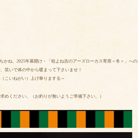
太
ちかね、2025年幕開け・「桂よね吉のアーズローカス寄席＜冬＞」へ
、笑いで体の中から暖まって下さいませ！
（こいねがい）上げ奉りまする～
お求めください。（お釣りが無いようご準備下さい。）