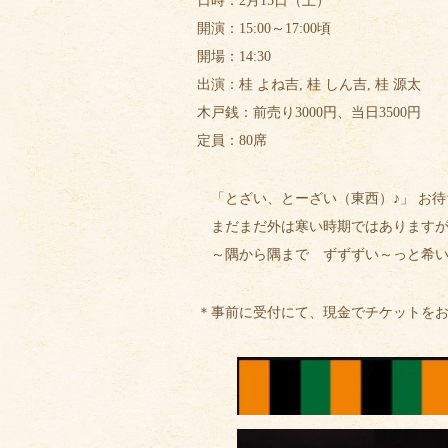
日時：2月15日（土）
開演：15:00～17:00頃
開場：14:30
出演：桂 よね吉, 桂 しん吉, 桂 源
木戸銭：前売り3000円、当日3500円
定員：80席
「とざい、とーざい（東西）♪」 お待
まだまだ外は寒い時期ではありますが
～隅から隅まで ずずずい～っと希い
＊事前に受付にて、現金でチケットを