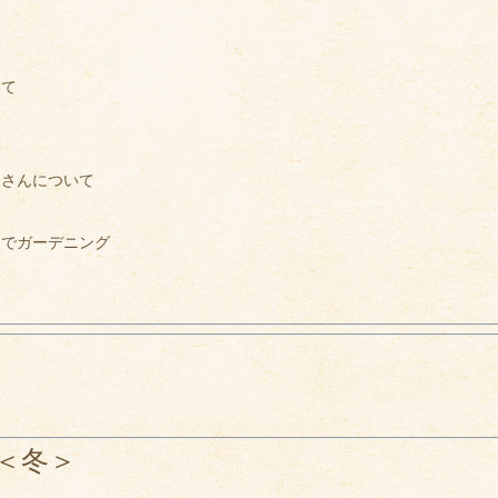
いて
トさんについて
スでガーデニング
＜冬＞