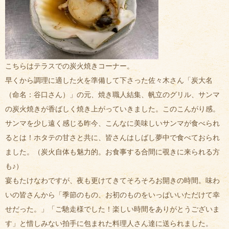
こちらはテラスでの炭火焼きコーナー。
早くから調理に適した火を準備して下さった佐々木さん「炭大名
（命名：谷口さん）」の元、焼き職人結集、帆立のグリル、サンマ
の炭火焼きが香ばしく焼き上がっていきました。このこんがり感。
サンマを少し遠く感じる昨今、こんなに美味しいサンマが食べられ
るとは！ホタテの甘さと共に、皆さんはしばし夢中で食べておられ
ました。（炭火自体も魅力的。お食事する合間に覗きに来られる方
も♪）
宴もたけなわですが、夜も更けてきてそろそろお開きの時間。
味わ
いの皆さんから「季節のもの、お初のものをいっぱいいただけて幸
せだった。」「ご馳走様でした！楽しい時間をありがとうございま
す」と惜しみない拍手に包まれた料理人さん達に送られました。