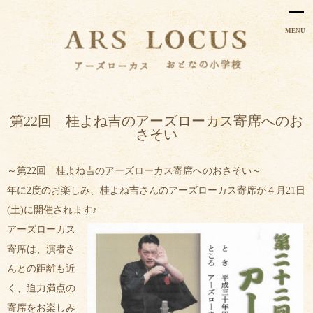
MENU
第22回 桂よね吉のアーズローカス寄席へのお
さそい
～第22回 桂よね吉のアーズローカス寄席へのおさそい～
年に2度のお楽しみ、桂よね吉さんのアーズローカス寄席が４月21日
(土)に開催されます♪
アーズローカス
寄席は、演者さ
んとの距離も近
く、迫力満点の
寄席をお楽しみ