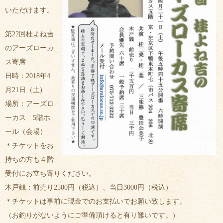
いただけます。
第22回桂よね吉
のアーズローカ
ス寄席
日時：2018年4
月21日（土)
場所：アーズロ
ーカス 5階ホ
ール（会場）
＊チケットをお
持ちの方も４階
受付にお立ち寄りください。
木戸銭：前売り2500円（税込）、当日3000円（税込）
＊チケットは事前に現金でのお支払いでお願い致します。
（お釣りがないようにご準備頂けると有り難いです。）