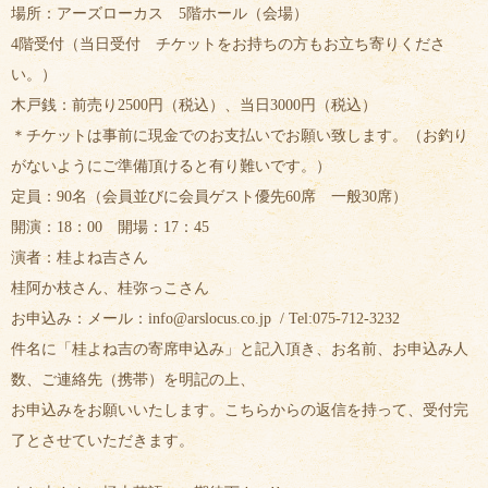
場所：アーズローカス 5階ホール（会場）
4階受付（当日受付 チケットをお持ちの方もお立ち寄りくださ
い。）
木戸銭：前売り2500円（税込）、当日3000円（税込）
＊チケットは事前に現金でのお支払いでお願い致します。（お釣り
がないようにご準備頂けると有り難いです。）
定員：90名（会員並びに会員ゲスト優先60席 一般30席）
開演：18：00 開場：17：45
演者：桂よね吉さん
桂阿か枝さん、桂弥っこさん
お申込み：メール：info@arslocus.co.jp / Tel:075-712-3232
件名に「桂よね吉の寄席申込み」と記入頂き、お名前、お申込み人
数、ご連絡先（携帯）を明記の上、
お申込みをお願いいたします。こちらからの返信を持って、受付完
了とさせていただきます。