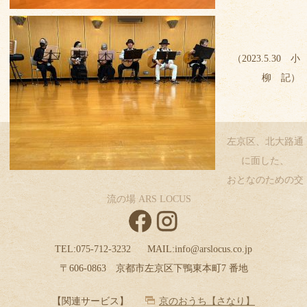
（2023.5.30 小
柳 記）
左京区、北大路通
に面した、
おとなのための交
流の場 ARS LOCUS
TEL:
075-712-3232
MAIL:
info@arslocus.co.jp
〒606-0863 京都市左京区下鴨東本町7 番地
【関連サービス】
京のおうち【さなり】