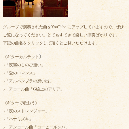
グループで演奏された曲をYouTube にアップしていますので、ぜひ
ご覧になってください。とてもすてきで楽しい演奏ばかりです。
下記の曲名をクリックして頂くとご覧いただけます。
》
《ギターカルテット
♪
「夜霧のしのび遭い」
♪
「愛のロマンス」
♪
「アルハンブラの想い出」
♪
アコール曲「G線上のアリア」
《ギターで歌おう》
♪
「夜のストレンジャー」
♪
「ハナミズキ」
♪ アンコール曲
「コーヒールンバ」