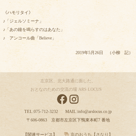
《ハモリタイ》
♪「
ジェルソミーナ」
♪
「あの鐘を鳴らすのはあなた」
♪ アンコール曲
「Believe」
2019年5月26日 （小柳 記）
左京区、北大路通に面した、
おとなのための交流の場 ARS LOCUS
TEL:
075-712-3232
MAIL:
info@arslocus.co.jp
〒606-0863 京都市左京区下鴨東本町7 番地
【関連サービス】
京のおうち【さなり】