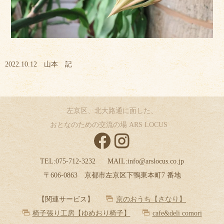
2022.10.12 山本 記
左京区、北大路通に面した、
おとなのための交流の場 ARS LOCUS
TEL:
075-712-3232
MAIL:
info@arslocus.co.jp
〒606-0863 京都市左京区下鴨東本町7 番地
【関連サービス】
京のおうち【さなり】
椅子張り工房【ゆめおり椅子】
cafe&deli comori