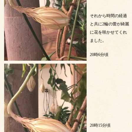
それから時間の経過
と共に
2
輪の蕾が綺麗
に花を咲かせてくれ
ました。
20
時
6
分頃
20
時
15
分頃