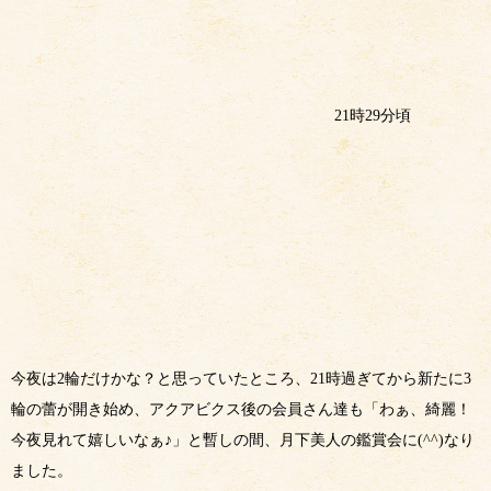
21
時
29
分頃
今夜は
2
輪だけかな？と思っていたところ、
21
時過ぎてから新たに
3
輪の蕾が開き始め、アクアビクス後の会員さん達も「わぁ、綺麗！
今夜見れて嬉しいなぁ♪」と暫しの間、月下美人の鑑賞会に
(^^)なり
ました。