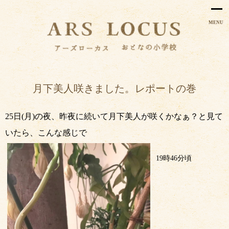
MENU
月下美人咲きました。レポートの巻
25
日
(
月
)
の夜、昨夜に続いて月下美人が咲くかなぁ？と見て
いたら、こんな感じで
19
時
46
分頃