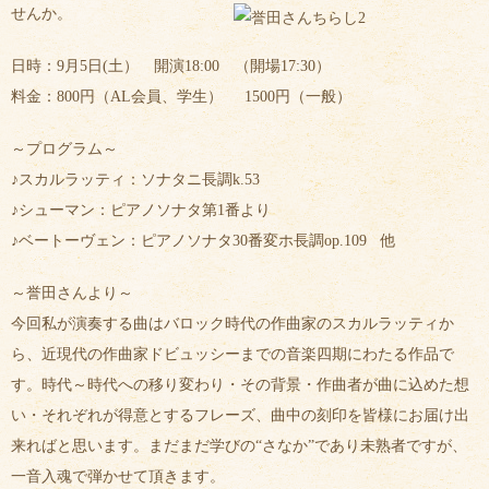
せんか。
日時：9月5日(土） 開演18:00 （開場17:30）
料金：800円（AL会員、学生） 1500円（一般）
～プログラム～
♪スカルラッティ：ソナタニ長調k.53
♪シューマン：ピアノソナタ第1番より
♪ベートーヴェン：ピアノソナタ30番変ホ長調op.109 他
～誉田さんより～
今回私が演奏する曲はバロック時代の作曲家のスカルラッティか
ら、近現代の作曲家ドビュッシーまでの音楽四期にわたる作品で
す。時代～時代への移り変わり・その背景・作曲者が曲に込めた想
い・それぞれが得意とするフレーズ、曲中の刻印を皆様にお届け出
来ればと思います。まだまだ学びの“さなか”であり未熟者ですが、
一音入魂で弾かせて頂きます。