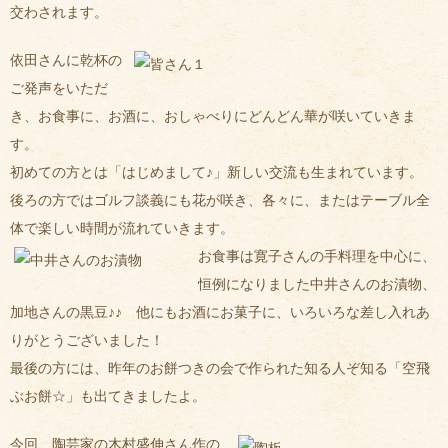
交わされます。
依田さんに乾杯の
ご発声をいただ
き、お食事に、お酒に、おしゃべりにどんどん華が咲いていきま
す。
初めての方とは「はじめまして♪」新しい交流も生まれています。
後ろの方ではゴルフ談義にも花が咲き、各々に、またはテーブル全
体で楽しい時間が流れていきます。
お食事は寛子さんの手料理を中心に、
恒例になりました中井さんのお漬物、
加地さんの黒豆♪♪ 他にもお酒にお菓子に、いろいろな差し入れあ
りがとうございました！
最後の方には、昨年のお餅つきの会で作られた知る人ぞ知る「空飛
ぶお餅☆」も出てきましたよ。
今回、陶芸家の木村盛伸さん作の