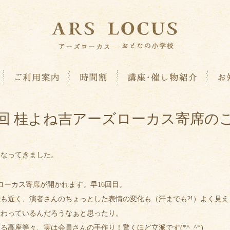
6回 桂よね吉アーズローカス寄席の
になってきました。
ローカス寄席が開かれます。早16回目。
も近く、演者さんのちょっとした表情の変化も（汗までも?!）よく見え
伝わっているんだろうなぁと思ったり。
高座等々、実は会員さんの手作り！驚くほど立派です(*^_^*)