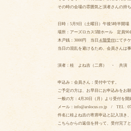
その時の会場の雰囲気と演者さんの持
日時：5月9日（土曜日）午後5時半開場
場所：アーズロカス5階ホール 定員90
木戸銭：3000円 当日
４階受付
にてチ
当日の混乱を避けるため、会員さんは
演者：桂 よね吉（二席） ・ 共演
申込み：会員さん：受付中です。
ご予定の方は、お早目にお申込みをお願
一般の方：4月20日（月）より受付を開
メール：
info@arslocus.co.jp / TEL
: 0
件名に桂よね吉の寄席申込と記入頂き
こちらからの返信を持って、受付完了