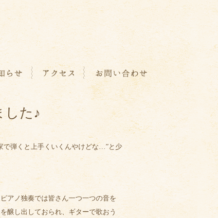
ました♪
‟家で弾くと上手くいくんやけどな…”と少
。ピアノ独奏では皆さん一つ一つの音を
ドを醸し出しておられ、ギターで歌おう