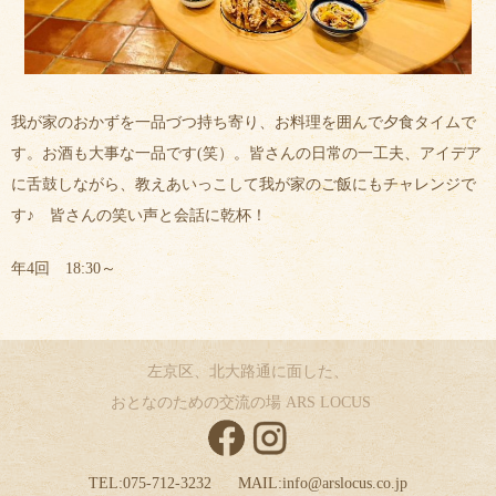
我が家のおかずを一品づつ持ち寄り、お料理を囲んで夕食タイムで
す。お酒も大事な一品です(笑）。皆さんの日常の一工夫、アイデア
に舌鼓しながら、教えあいっこして我が家のご飯にもチャレンジで
す♪ 皆さんの笑い声と会話に乾杯！
年4回 18:30～
左京区、北大路通に面した、
おとなのための交流の場 ARS LOCUS
TEL:
075-712-3232
MAIL:
info@arslocus.co.jp