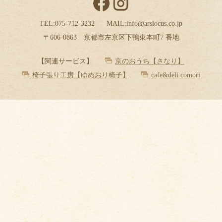
TEL:
075-712-3232
MAIL:
info@arslocus.co.jp
〒606-0863 京都市左京区下鴨東本町7 番地
【関連サービス】
京のおうち【さなり】
椅子張り工房【ゆめおり椅子】
cafe&deli comori