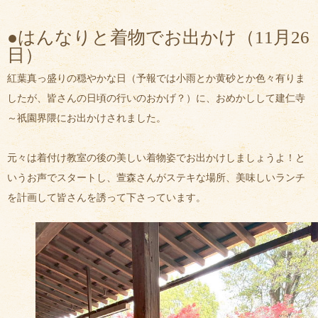
●はんなりと着物でお出かけ（11月26
日）
紅葉真っ盛りの穏やかな日（予報では小雨とか黄砂とか色々有りま
したが、皆さんの日頃の行いのおかげ？）に、おめかしして建仁寺
～祇園界隈にお出かけされました。
元々は着付け教室の後の美しい着物姿でお出かけしましょうよ！と
いうお声でスタートし、萱森さんがステキな場所、美味しいランチ
を計画して皆さんを誘って下さっています。