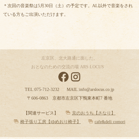
＊次回の音楽祭は5月30日（土）の予定です。AL以外で音楽をされ
ている方もご出演いただけます。
左京区、北大路通に面した、
おとなのための交流の場 ARS LOCUS
TEL:
075-712-3232
MAIL:
info@arslocus.co.jp
〒606-0863 京都市左京区下鴨東本町7 番地
【関連サービス】
京のおうち【さなり】
椅子張り工房【ゆめおり椅子】
cafe&deli comori