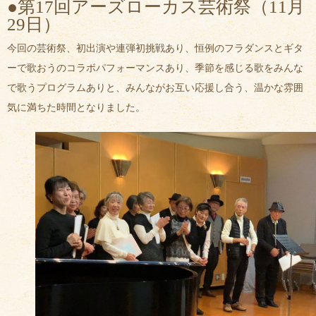
●第17回アーズローカス芸術祭（11月
29日）
今回の芸術祭、初出演や連弾初挑戦あり、恒例のフラダンスとギタ
ーで歌おうのコラボパフォーマンスあり、季節を感じる歌をみんな
で歌うプログラムありと、みんながお互い応援し合う、温かな雰囲
気に満ちた時間となりました。