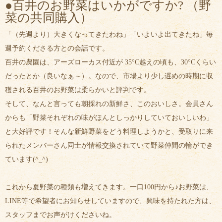
●百井のお野菜はいかがですか? （野
菜の共同購入）
「（先週より）大きくなってきたわね」「いよいよ出てきたね」毎
週予約くださる方との会話です。
百井の農園は、アーズローカス付近が 35°C越えの頃も、30°Cくらい
だったとか（良いなぁ～）。なので、市場より少し遅めの時期に収
穫される百井のお野菜は柔らかいと評判です。
そして、なんと言っても朝採れの新鮮さ、このおいしさ。会員さん
からも「野菜それぞれの味がほんとしっかりしていておいしいわ」
と大好評です！そんな新鮮野菜をどう料理しようかと、受取りに来
られたメンバーさん同士が情報交換されていて野菜仲間の輪ができ
ています(^_^)
これから夏野菜の種類も増えてきます。一口100円から♪お野菜は、
LINE等で希望者にお知らせしていますので、興味を持たれた方は、
スタッフまでお声がけくださいね。